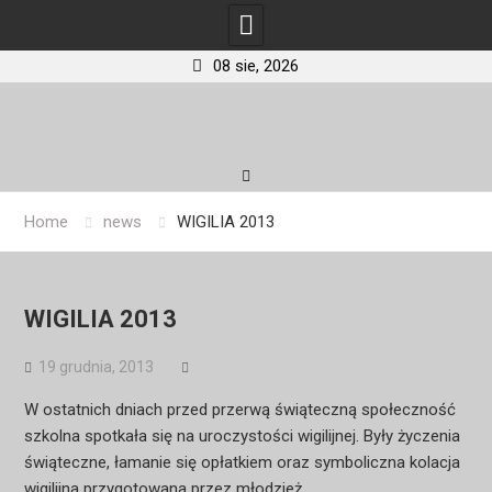
08 sie, 2026
Skip
to
content
Home
news
WIGILIA 2013
WIGILIA 2013
19 grudnia, 2013
W ostatnich dniach przed przerwą świąteczną społeczność
szkolna spotkała się na uroczystości wigilijnej. Były życzenia
świąteczne, łamanie się opłatkiem oraz symboliczna kolacja
wigilijna przygotowana przez młodzież.