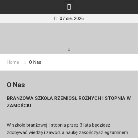
07 sie, 2026
Skip
to
content
Home
O Nas
O Nas
BRANŻOWA SZKOŁA RZEMIOSŁ RÓŻNYCH I STOPNIA W
ZAMOŚCIU
W szkole branżowej I stopnia przez 3 lata będziesz
zdobywać wiedzę i zawód, a naukę zakończysz egzaminem