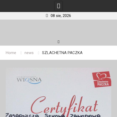
08 sie, 2026
Skip
to
content
Home
news
SZLACHETNA PACZKA