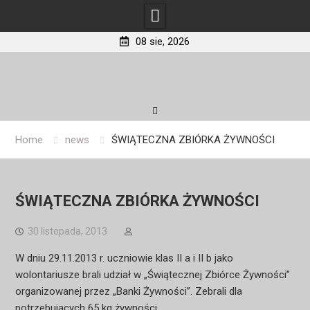
08 sie, 2026
Skip
to
content
Home
news
ŚWIĄTECZNA ZBIÓRKA ŻYWNOŚCI
ŚWIĄTECZNA ZBIÓRKA ŻYWNOŚCI
30 listopada, 2013
W dniu 29.11.2013 r. uczniowie klas II a i II b jako
wolontariusze brali udział w „Świątecznej Zbiórce Żywności”
organizowanej przez „Banki Żywności”. Zebrali dla
potrzebujących 65 kg żywności.