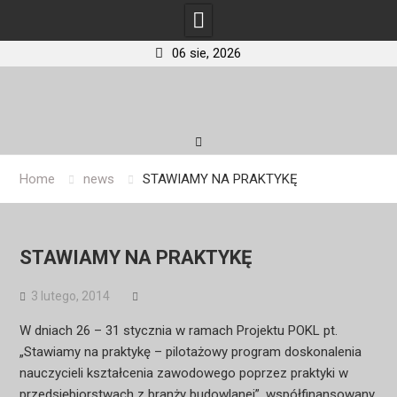
06 sie, 2026
Skip
to
content
Home
news
STAWIAMY NA PRAKTYKĘ
STAWIAMY NA PRAKTYKĘ
3 lutego, 2014
W dniach 26 – 31 stycznia w ramach Projektu POKL pt.
„Stawiamy na praktykę – pilotażowy program doskonalenia
nauczycieli kształcenia zawodowego poprzez praktyki w
przedsiębiorstwach z branży budowlanej”, współfinansowany