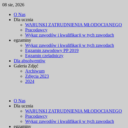
08 sie, 2026
Skip
O Nas
to
Dla ucznia
content
WARUNKI ZATRUDNIENIA MŁODOCIANEGO
Pracodawcy
Wykaz zawodów i kwalifikacji w tych zawodach
egzaminy
Wykaz zawodów i kwalifikacji w tych zawodach
Egzamin zawodowy PP 2019
Egzamin czeladniczy
Dla absolwentów
Galeria Zdjęć
Archiwum
Zdjęcia 2023
2024
O Nas
Dla ucznia
WARUNKI ZATRUDNIENIA MŁODOCIANEGO
Pracodawcy
Wykaz zawodów i kwalifikacji w tych zawodach
egzaminy