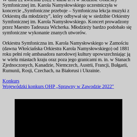
Symfonicznej im. Karola Namysłowskiego uczestniczyła w
koncercie „Symfoniczne przeboje – Symfoniczna lekcja muzyki z
Orkiestrą dla młodzieży”, który odbywał się w siedzibie Orkiestry
Symfonicznej im. Karola Namysłowskiego. Koncert prowadzony
przez Maestro Tadeusza Wicherka. Młodzieży bardzo podobało się
symfoniczne wykonanie znanych utworów.
Orkiestra Symfoniczna im. Karola Namysłowskiego w Zamościu
(dawna Włościańska Orkiestra Karola Namysłowskiego) od 1881
roku pełni rolę ambasadora narodowej kultury upowszechniając ją
w wielu miastach kraju oraz poza jego granicami m. in. w Stanach
Zjednoczonych, Kanadzie, Niemczech, Austrii, Francji, Bułgarii,
Rumunii, Rosji, Czechach, na Białorusi i Ukrainie.
Nawigacja
Konkurs
Wojewódzki konkurs OHP „Sprawny w Zawodzie 2022″
wpisu