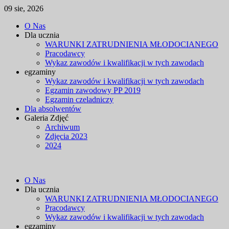
09 sie, 2026
Skip
O Nas
to
Dla ucznia
content
WARUNKI ZATRUDNIENIA MŁODOCIANEGO
Pracodawcy
Wykaz zawodów i kwalifikacji w tych zawodach
egzaminy
Wykaz zawodów i kwalifikacji w tych zawodach
Egzamin zawodowy PP 2019
Egzamin czeladniczy
Dla absolwentów
Galeria Zdjęć
Archiwum
Zdjęcia 2023
2024
O Nas
Dla ucznia
WARUNKI ZATRUDNIENIA MŁODOCIANEGO
Pracodawcy
Wykaz zawodów i kwalifikacji w tych zawodach
egzaminy