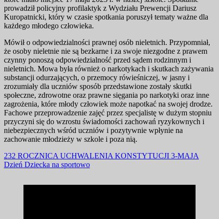
prowadził policyjny profilaktyk z Wydziału Prewencji Dariusz
Kuropatnicki, który w czasie spotkania poruszył tematy ważne dla
każdego młodego człowieka.
Mówił o odpowiedzialności prawnej osób nieletnich. Przypomniał,
że osoby nieletnie nie są bezkarne i za swoje niezgodne z prawem
czynny ponoszą odpowiedzialność przed sądem rodzinnym i
nieletnich. Mowa była również o narkotykach i skutkach zażywania
substancji odurzających, o przemocy rówieśniczej, w jasny i
zrozumiały dla uczniów sposób przedstawione zostały skutki
społeczne, zdrowotne oraz prawne sięgania po narkotyki oraz inne
zagrożenia, które młody człowiek może napotkać na swojej drodze.
Fachowe przeprowadzenie zajęć przez specjalistę w dużym stopniu
przyczyni się do wzrostu świadomości zachowań ryzykownych i
niebezpiecznych wśród uczniów i pozytywnie wpłynie na
zachowanie młodzieży w szkole i poza nią.
Nawigacja
232 ROCZNICA UCHWALENIA KONSTYTUCJI 3-MAJA
Dzień Dziecka na sportowo
wpisu