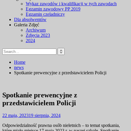
Wykaz zawodów i kwalifikacji w tych zawodach
Egzamin zawodowy PP 2019
Egzamin czeladniczy
Dla absolwentów
Galeria Zdjęć
Archiwum
Zdjęcia 2023
2024
Search
for:
Home
news
Spotkanie prewencyjne z przedstawicielem Policji
Spotkanie prewencyjne z
przedstawicielem Policji
22 maja, 2023
19 sierpnia, 2024
Odpowiedzialność prawna osób nieletnich – to temat spotkania,
które miało miejsce 17 maja 2023 r. w naszej szkole. Spotkanie