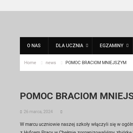
Skip
to
content
O NAS
DLA UCZNIA
EGZAMINY
Home
news
POMOC BRACIOM MNIEJSZYM
POMOC BRACIOM MNIEJ
26 marca, 2024
W marcu uczniowie naszej szkoły włączyli się w ogó
z Hufcem Pracy w Chełmie zorganizowaliśmy zbiórkę 