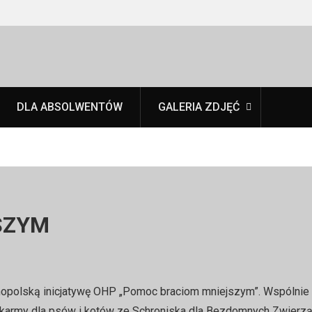
DLA ABSOLWENTÓW
GALERIA ZDJĘĆ
SZYM
lnopolską inicjatywę OHP „Pomoc braciom mniejszym”. Wspólnie
karmy dla psów i kotów ze Schroniska dla Bezdomnych Zwierzą