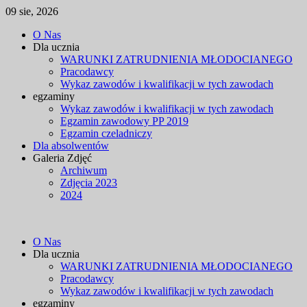
09 sie, 2026
Skip
O Nas
to
Dla ucznia
content
WARUNKI ZATRUDNIENIA MŁODOCIANEGO
Pracodawcy
Wykaz zawodów i kwalifikacji w tych zawodach
egzaminy
Wykaz zawodów i kwalifikacji w tych zawodach
Egzamin zawodowy PP 2019
Egzamin czeladniczy
Dla absolwentów
Galeria Zdjęć
Archiwum
Zdjęcia 2023
2024
O Nas
Dla ucznia
WARUNKI ZATRUDNIENIA MŁODOCIANEGO
Pracodawcy
Wykaz zawodów i kwalifikacji w tych zawodach
egzaminy