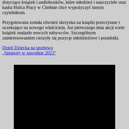
dotyczące książek i audiobooków, które młodzież i nauczyciele oraz
kadra Hufca Pracy w Chełmie chce wypożyczyć innym
czytelnikom.
Przygotowana została również skrzynka na książki przeczytane i
oczekujące na nowego właściciela. Już pierwszego dnia akcji wiele
książek znalazło nowych nabywców. Szczególnym
zainteresowaniem cieszyły się pozycje młodzieżowe i poradniki.
Nawigacja
Dzień Dziecka na sportowo
„Sprawny w zawodzie 2023″
wpisu