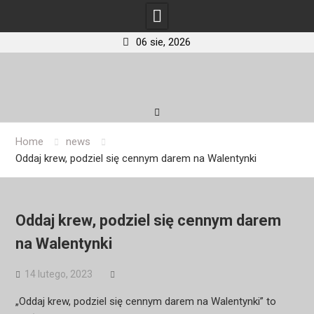
06 sie, 2026
Skip
to
content
Home
news
Oddaj krew, podziel się cennym darem na Walentynki
Oddaj krew, podziel się cennym darem
na Walentynki
14 lutego, 2023
„Oddaj krew, podziel się cennym darem na Walentynki” to