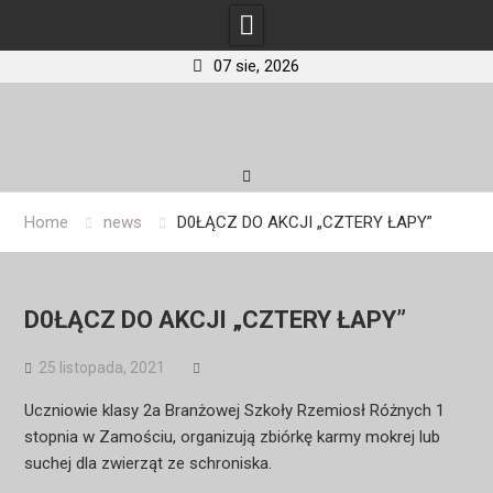
07 sie, 2026
Skip
to
content
Home
news
D0ŁĄCZ DO AKCJI „CZTERY ŁAPY”
D0ŁĄCZ DO AKCJI „CZTERY ŁAPY”
25 listopada, 2021
Uczniowie klasy 2a Branżowej Szkoły Rzemiosł Różnych 1
stopnia w Zamościu, organizują zbiórkę karmy mokrej lub
suchej dla zwierząt ze schroniska.