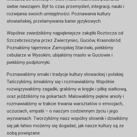
siebie nawzajem. Był to czas przemyśleń, integracji, nauki i
rozwijania swoich umiejętności. Poznawania kultury
słowiańskiej, przełamywania barier językowych.
Wspólnie zwiedziliśmy najpiękniejsze zakątki Roztocza od
Szczebrzeszyna przez Zwierzyniec, Guciów, Krasnobród.
Poznaliśmy tajemnice Zamojskiej Starówki, piekliśmy
cebularze w Wysokim, ubijaliśmy masło w Guciowie i
piekliśmy podpłomyki.
Poznawaliśmy smaki i tradycje kultury słowackiej i polskiej.
Tańczyliśmy, śmialiśmy się i rozmawialiśmy. Wspólnie
rozwiązywaliśmy zagadki, graliśmy w kręgle i piłkę siatkową,
oraz jeździliśmy na gokartach. Malowaliśmy piękne anioły i
rozmawialiśmy w trakcie trwania warsztatów o emocjach,
uczuciach, empatii – o naszym codziennym życiu i jego
wyzwaniach. Tworzyliśmy nasz wspólny słownik i dziwiliśmy
się jak łatwo możemy się dogadać, jak nasze kultury są ze
sobą powiązane.