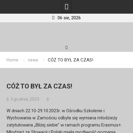
06 sie, 2026
Skip
to
content
Home
news
CÓŻ TO BYŁ ZA CZAS!
CÓŻ TO BYŁ ZA CZAS!
3 grudnia, 2023
W dniach 22.10-29.10.2023r. w Ośrodku Szkolenie i
Wychowania w Zamościu odbyła się wymiana młodzieży
zatytułowana „Bliżej siebie” w ramach programu Erasmus+.
Młodzież ze Słowacji i Polski miała możliwość poznania