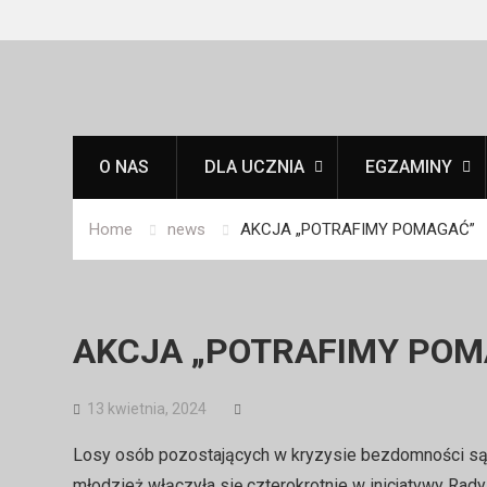
Skip
to
content
O NAS
DLA UCZNIA
EGZAMINY
Home
news
AKCJA „POTRAFIMY POMAGAĆ”
AKCJA „POTRAFIMY POM
13 kwietnia, 2024
Losy osób pozostających w kryzysie bezdomności są 
młodzież włączyła się czterokrotnie w inicjatywy Rad