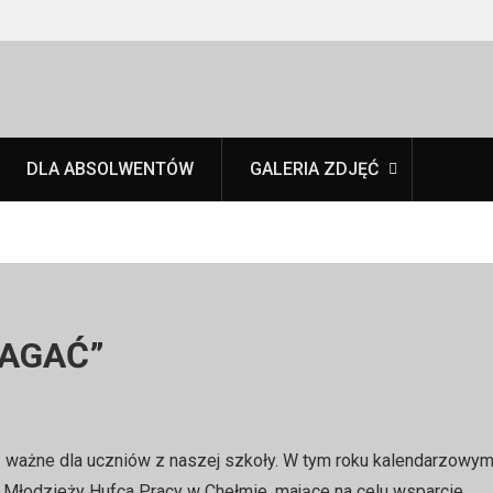
DLA ABSOLWENTÓW
GALERIA ZDJĘĆ
AGAĆ”
ważne dla uczniów z naszej szkoły. W tym roku kalendarzowy
y Młodzieży Hufca Pracy w Chełmie, mające na celu wsparcie