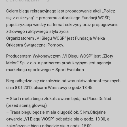
21 grudnia, 2011
Celem biegu rekreacyjnego jest propagowanie akcji „Policz
się z cukrzycą” – programu autorskiego Fundacji WOŚP,
popularyzacja wiedzy na temat cukrzycy oraz propagowanie
zdrowego i aktywnego stylu życia.
Organizatorem „VI Biegu WOŚP” jest Fundacja Wielka
Orkiestra Świątecznej Pomocy.
Producentem Wykonawczym „VI Biegu WOŚP” jest „Złoty
Melon” Sp. z o.o. a partnerem produkcyjnym jest agencja
marketingu sportowego – Sport Evolution.
Bieg odbędzie się niezależnie od warunków atmosferycznych
dnia 8.01.2012 ulicami Warszawy o godz.13.45.
– Start i meta biegu zlokalizowane będą na Placu Defilad
(przed sceną główną).
– Trasa biegu będzie miała długość ok. 5 km.Oficjalne
otwarcie „VI Biegu WOSP” odbędzie się o godz. 13.30, a
zakończenie biegu odbędzie się o godz. 15.00.