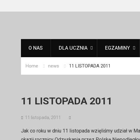
Skip
to
content
O NAS
DLA UCZNIA
EGZAMINY
Home
news
11 LISTOPADA 2011
11 LISTOPADA 2011
11 listopada, 2011
Jak co roku w dniu 11 listopada wzięliśmy udział w Ma
okazji rocznicy Odzyskania przez Polskę Niepodległoś